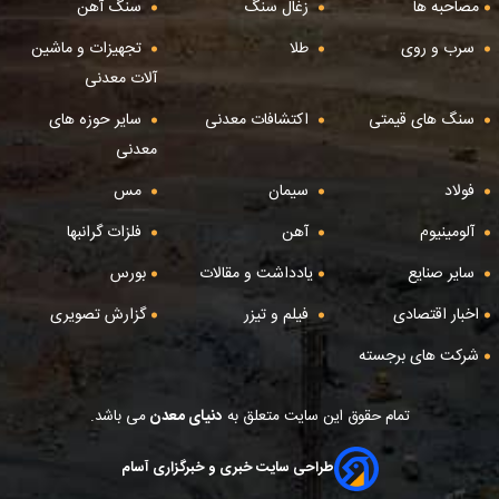
مصاحبه ها
زغال سنگ
سنگ آهن
سرب و روی
طلا
تجهیزات و ماشین
آلات معدنی
سنگ های قیمتی
اکتشافات معدنی
سایر حوزه های
معدنی
فولاد
سیمان
مس
آلومینیوم
آهن
فلزات گرانبها
سایر صنایع
یادداشت و مقالات
بورس
اخبار اقتصادی
فیلم و تیزر
گزارش تصویری
شرکت های برجسته
تمام حقوق این سایت متعلق به
دنیای معدن
می باشد.
طراحی سایت خبری و خبرگزاری آسام