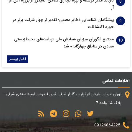
بازدید مدیر توسعه و بهره برداری معادن ایمیدرو از پروژه اس ام
آر
پیشگامان شناسایی ذخایر معدنی؛ تقدیر از چهار شرکت برتر در
حوزه اکتشافات‌
مجتمع انگوران میزبان همایش ملی «پیامدهای محیط‌زیستی
معادن در مناطق چهارگانه» شد
اخبار بیشتر
اطلاعات تماس
تهران-اتوبان نیایش-ایرانپارس-گلزار شرقی-کوی فردوس-کوچه سعدی شرقی-
پلاک 14 واحد 7
09126864225