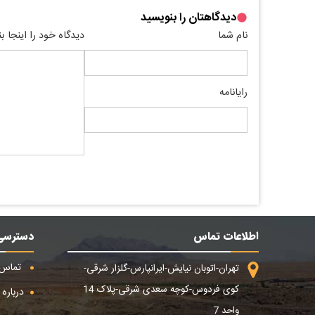
دیدگاهتان را بنویسید
نام شما
دیدگاه خود را اینجا ب
رایانامه
اطلاعات تماس
دسترسی
تماس ب
تهران-اتوبان نیایش-ایرانپارس-گلزار شرقی-
کوی فردوس-کوچه سعدی شرقی-پلاک 14
درباره م
واحد 7