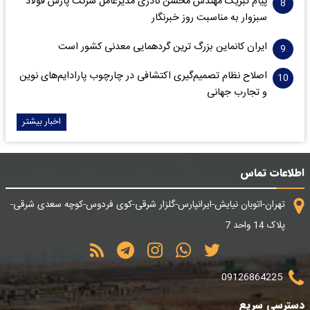
پیام تبریک مهندس محسن نادری مدیرعامل شرکت پارس فولاد
سبزوار به مناسبت روز خبرنگار
ایران کانماین بزرگ ترین گردهمایی معدنی کشور است
اصلاح نظام تصمیم‌گیری اکتشافی در چارچوب پارادایم‌های نوین
و تجارب جهانی
اخبار بیشتر
اطلاعات تماس
تهران-اتوبان نیایش-ایرانپارس-گلزار شرقی-کوی فردوس-کوچه سعدی شرقی-
پلاک 14 واحد 7
09126864225
دسترسی سریع