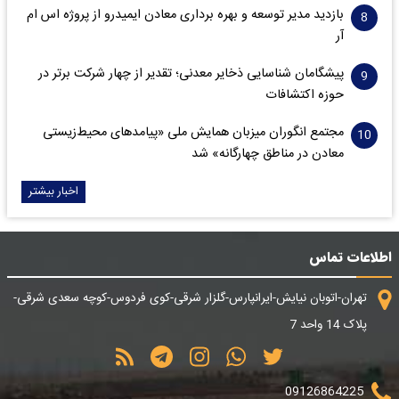
بازدید مدیر توسعه و بهره برداری معادن ایمیدرو از پروژه اس ام
آر
پیشگامان شناسایی ذخایر معدنی؛ تقدیر از چهار شرکت برتر در
حوزه اکتشافات‌
مجتمع انگوران میزبان همایش ملی «پیامدهای محیط‌زیستی
معادن در مناطق چهارگانه» شد
اخبار بیشتر
اطلاعات تماس
تهران-اتوبان نیایش-ایرانپارس-گلزار شرقی-کوی فردوس-کوچه سعدی شرقی-
پلاک 14 واحد 7
09126864225