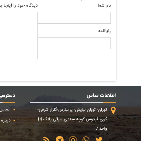
نام شما
دیدگاه خود را اینجا ب
رایانامه
اطلاعات تماس
دسترسی
تماس ب
تهران-اتوبان نیایش-ایرانپارس-گلزار شرقی-
کوی فردوس-کوچه سعدی شرقی-پلاک 14
درباره م
واحد 7