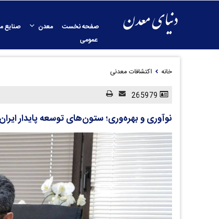
صفحه نخست
معدن
صنایع م
عمومی
خانه
اکتشافات معدنی
265979
نوآوری و بهره‌وری؛ ستون‌های توسعه پایدار ایران