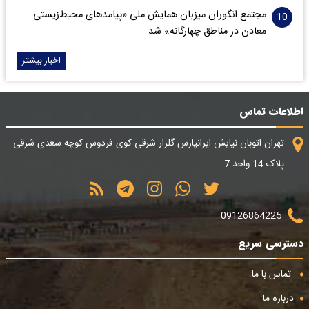
مجتمع انگوران میزبان همایش ملی «پیامدهای محیط‌زیستی
معادن در مناطق چهارگانه» شد
اخبار بیشتر
اطلاعات تماس
تهران-اتوبان نیایش-ایرانپارس-گلزار شرقی-کوی فردوس-کوچه سعدی شرقی-
پلاک 14 واحد 7
09126864225
دسترسی سریع
تماس با ما
درباره ما