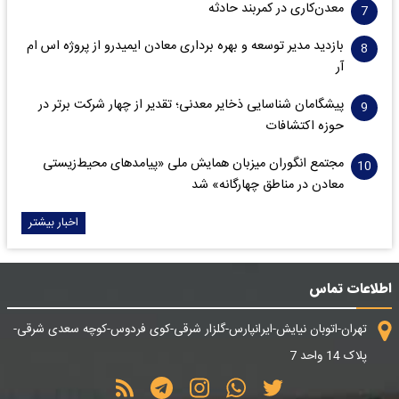
معدن‌کاری در کمربند حادثه
بازدید مدیر توسعه و بهره برداری معادن ایمیدرو از پروژه اس ام
آر
پیشگامان شناسایی ذخایر معدنی؛ تقدیر از چهار شرکت برتر در
حوزه اکتشافات‌
مجتمع انگوران میزبان همایش ملی «پیامدهای محیط‌زیستی
معادن در مناطق چهارگانه» شد
اخبار بیشتر
اطلاعات تماس
تهران-اتوبان نیایش-ایرانپارس-گلزار شرقی-کوی فردوس-کوچه سعدی شرقی-
پلاک 14 واحد 7