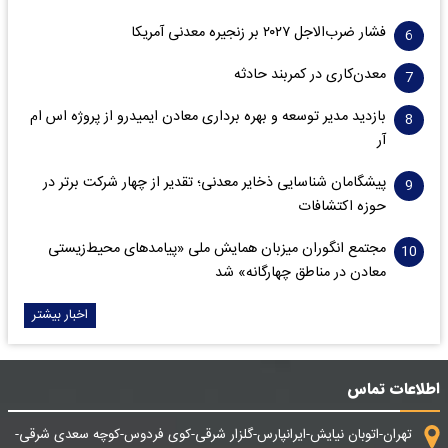
فشار ضرب‌الاجل ۲۰۲۷ بر زنجیره معدنی آمریکا
معدن‌کاری در کمربند حادثه
بازدید مدیر توسعه و بهره برداری معادن ایمیدرو از پروژه اس ام
آر
پیشگامان شناسایی ذخایر معدنی؛ تقدیر از چهار شرکت برتر در
حوزه اکتشافات‌
مجتمع انگوران میزبان همایش ملی «پیامدهای محیط‌زیستی
معادن در مناطق چهارگانه» شد
اخبار بیشتر
اطلاعات تماس
تهران-اتوبان نیایش-ایرانپارس-گلزار شرقی-کوی فردوس-کوچه سعدی شرقی-