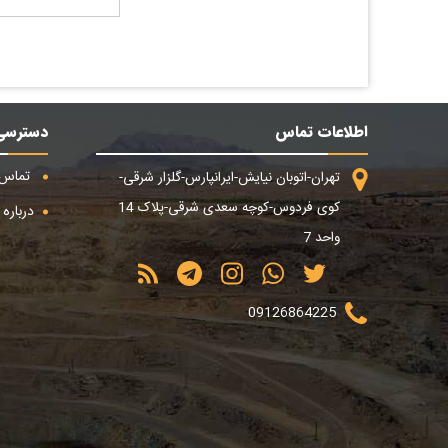
اطلاعات تماس
دسترسی
تماس ب
تهران-اتوبان نیایش-ایرانپارس-گلزار شرقی-
کوی فردوس-کوچه سعدی شرقی-پلاک 14
درباره م
واحد 7
09126864225