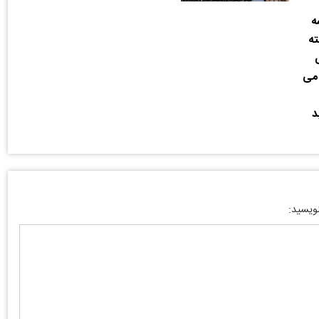
ه
ته
ان می
د
نویسید: