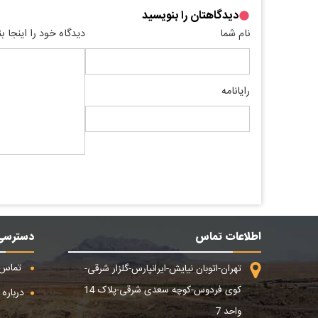
دیدگاهتان را بنویسید
نام شما
دیدگاه خود را اینجا ب
رایانامه
اطلاعات تماس
دسترسی
تماس ب
تهران-اتوبان نیایش-ایرانپارس-گلزار شرقی-
کوی فردوس-کوچه سعدی شرقی-پلاک 14
درباره م
واحد 7