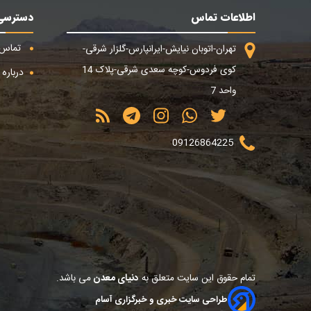
اطلاعات تماس
دسترسی
تماس ب
تهران-اتوبان نیایش-ایرانپارس-گلزار شرقی-
کوی فردوس-کوچه سعدی شرقی-پلاک 14
درباره م
واحد 7
09126864225
تمام حقوق این سایت متعلق به
دنیای معدن
می باشد.
طراحی سایت خبری و خبرگزاری آسام