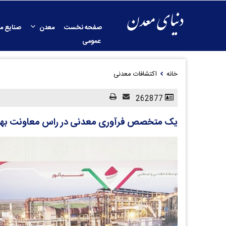
صفحه نخست
معدن
صنایع م
عمومی
خانه
اکتشافات معدنی
262877
یک متخصص فرآوری معدنی در راس معاونت بهره‌