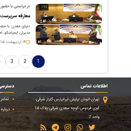
در مراسمی با حضور ق
معارفه سرپرست ا
دنیای معدن: با حضور
مدیران ایمپاسکو، 
۱۴ اردیبهشت ۱۴۰۵
4
3
2
1
اطلاعات تماس
دسترسی
تماس ب
تهران-اتوبان نیایش-ایرانپارس-گلزار شرقی-
کوی فردوس-کوچه سعدی شرقی-پلاک 14
درباره م
واحد 7