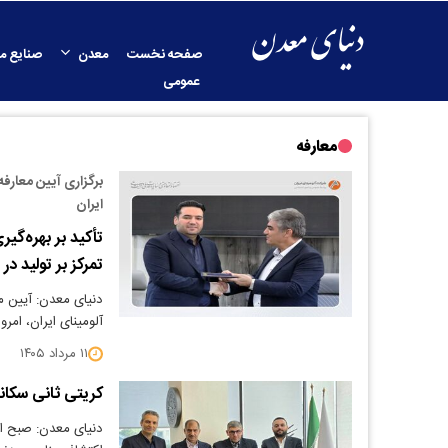
صفحه نخست
معدن
صنایع م
عمومی
معارفه
برگزاری آیین معار
ایران
تأکید بر بهره‌گی
تمرکز بر تولید د
دنیای معدن: آیین 
آلومینای ایران، امروز یکشنبه ۱۱ مردادماه 
۱۱ مرداد ۱۴۰۵
کریتی ثانی سکان
دنیای معدن: صبح ام