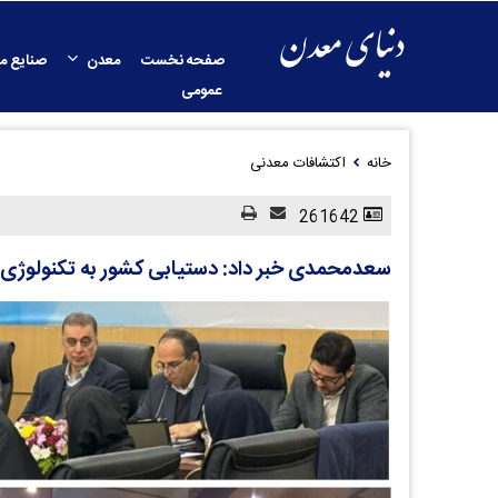
صفحه نخست
معدن
صنایع م
عمومی
خانه
اکتشافات معدنی
261642
سعدمحمدی خبر داد: دستیابی کشور به تکنولوژی ف