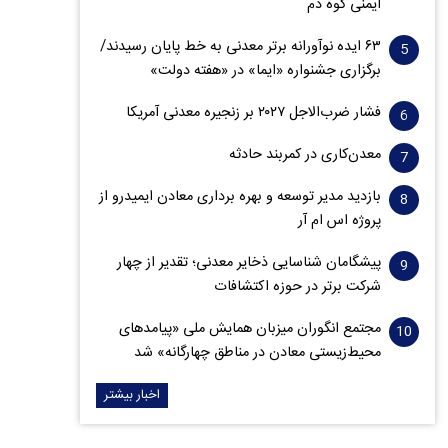
ایمنی کوه دم
۶۳ ایده نوآورانه برتر معدنی به خط پایان رسیدند/
برگزاری جشنواره «ایما» در «هفته دولت»
فشار ضرب‌الاجل ۲۰۲۷ بر زنجیره معدنی آمریکا
معدن‌کاری در کمربند حادثه
بازدید مدیر توسعه و بهره برداری معادن ایمیدرو از
پروژه اس ام آر
پیشگامان شناسایی ذخایر معدنی؛ تقدیر از چهار
شرکت برتر در حوزه اکتشافات‌
مجتمع انگوران میزبان همایش ملی «پیامدهای
محیط‌زیستی معادن در مناطق چهارگانه» شد
اخبار بیشتر