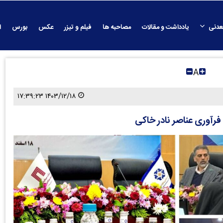
عدنی
یادداشت و مقالات
مصاحبه ها
فیلم و تیزر
عکس
بورس
ا
A
۱۴۰۳/۱۲/۱۸ ۱۷:۳۹:۲۳
رآوری عناصر نادر خاکی