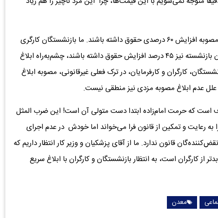
قاً متوجه نمی‌شویم با این قیمت‌ها، چرا این مزد ناچیز را هم زیاد
فرجی تصریح کرد: حداقل بگیران کارگری قرار است طبق این مصوبه افزایش ۶۰ درصدی حقوق داشته باشند. ما بازنشستگان کارگری
نیز به امید اینکه کف بگیران‌مان ۶۰ درصد و سایر سطوح‌بگیران بازنشسته نیز ۴۵ درصد افزایش حقوق داشته باشند، چشم‌به‌راه ابلاغ
شستگان، کارگران و کارفرمایان، در ترک فعلی غیرقانونی، مصوبه ابلاغ
علل‌ عدم ابلاغ مصوبه مزدی نیز منطقی نیست.
ف است که حرمت امام‌زاده ابتدا دست متولی آن است! این ضرب المثل
 به رعایت و تمکین از قانون فرا می‌خواند اما خودش در عدم اجرای
نده‌گان قانون ندارد. ما از آقای پزشکیان و وزیر کار انتظار داریم که
ز کارگران است، به انتظار بازنشستگان و کارگران با ابلاغ سریع
ماعی
معدن