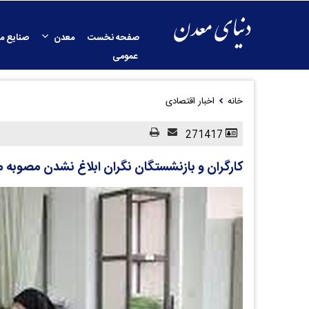
صفحه نخست
معدن
صنایع م
عمومی
خانه
اخبار اقتصادی
271417
کارگران و بازنشستگان نگران ابلاغ نشدن مصوبه م