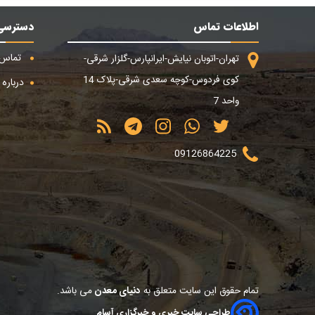
اطلاعات تماس
دسترسی
تماس ب
تهران-اتوبان نیایش-ایرانپارس-گلزار شرقی-
کوی فردوس-کوچه سعدی شرقی-پلاک 14
درباره م
واحد 7
09126864225
تمام حقوق این سایت متعلق به
دنیای معدن
می باشد.
طراحی سایت خبری و خبرگزاری آسام