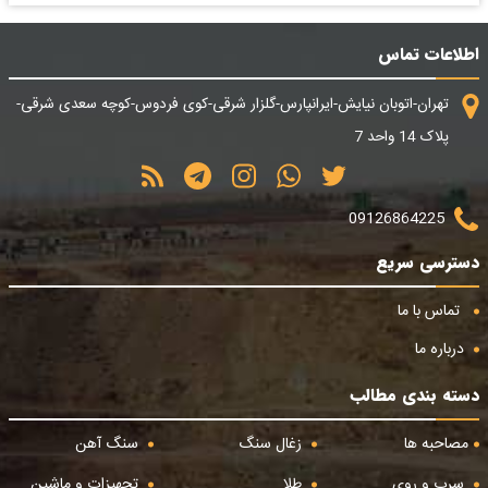
اطلاعات تماس
تهران-اتوبان نیایش-ایرانپارس-گلزار شرقی-کوی فردوس-کوچه سعدی شرقی-
پلاک 14 واحد 7
09126864225
دسترسی سریع
تماس با ما
درباره ما
دسته بندی مطالب
مصاحبه ها
زغال سنگ
سنگ آهن
سرب و روی
طلا
تجهیزات و ماشین