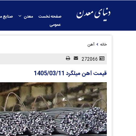
صفحه نخست
معدن
صنایع م
عمومی
خانه
آهن
272066
قیمت آهن میلگرد 1405/03/11