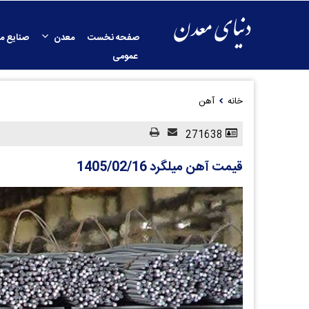
صفحه نخست
معدن
صنایع م
عمومی
خانه
آهن
271638
قیمت آهن میلگرد 1405/02/16