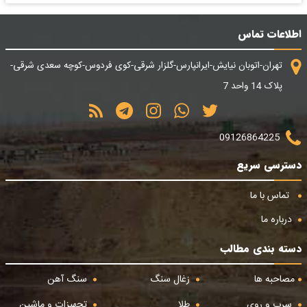
اطلاعات تماس
تهران-اتوبان نیایش-ایرانپارس-گلزار شرقی-کوی فردوس-کوچه سعدی شرقی-
پلاک 14 واحد 7
09126864225
دسترسی سریع
تماس با ما
درباره ما
دسته بندی مطالب
مصاحبه ها
زغال سنگ
سنگ آهن
سرب و روی
طلا
تجهیزات و ماشین