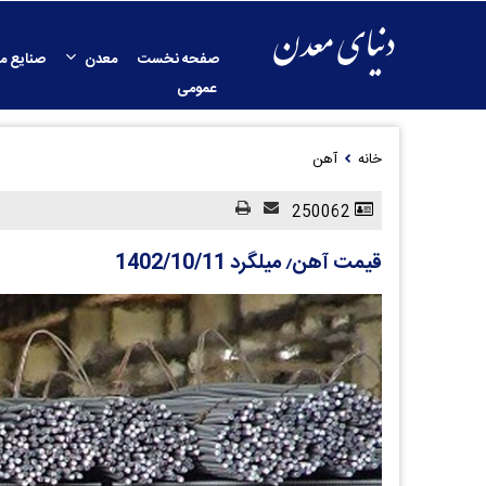
صفحه نخست
معدن
صنایع م
عمومی
خانه
آهن
250062
قیمت آهن٫ میلگرد 1402/10/11