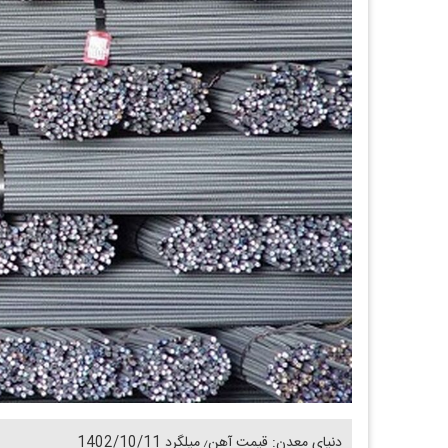
دنیای معدن: قیمت آهن٫ میلگرد 1402/10/11