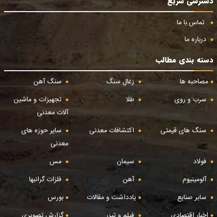
دسترسی سریع
تماس با ما
درباره ما
دسته بندی مطالب
مصاحبه ها
زغال سنگ
سنگ آهن
سرب و روی
طلا
تجهیزات و ماشین
آلات معدنی
سنگ های قیمتی
اکتشافات معدنی
سایر حوزه های
معدنی
فولاد
سیمان
مس
آلومینیوم
آهن
فلزات گرانبها
سایر صنایع
یادداشت و مقالات
بورس
اخبار اقتصادی
فیلم و تیزر
گزارش تصویری