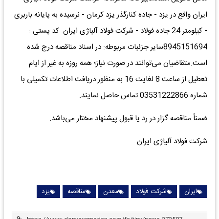
ایران واقع در یزد - جاده کنارگذر یزد کرمان - نرسیده به پایانه باربری
- کیلومتر 24 جاده فولاد - شرکت فولاد آلیاژی ایران. کد پستی :
8945151694سایر جزئیات مربوطه: در اسناد مناقصه درج شده
است.متقاضیان می‌توانند در صورت نیاز؛ همه روزه به غیر از ایام
تعطیل از ساعت 8 لغایت 16 به منظور دریافت اطلاعات تکمیلی با
شماره 03531222866 تماس حاصل نمایند.
ضمناً مناقصه گزار در رد یا قبول پیشنهاد مختار می‌باشد.
شرکت فولاد آلیاژی ایران
ایران
شرکت فولاد
معدن
مناقصه
یزد