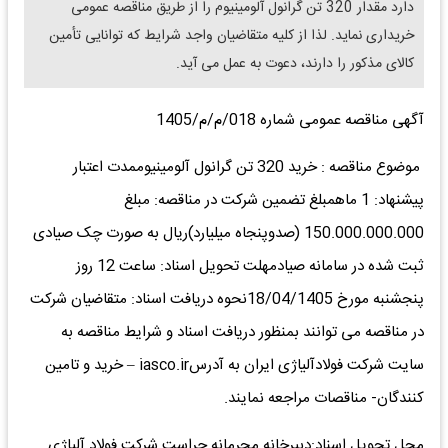
دارد مقدار 320 تن گرانول آلومینیوم را از طریق مناقصه عمومی
خریداری نماید. لذا از کلیه متقاضیان واجد شرایط که توانایی تأمین
کالای مذکور را دارند، دعوت به عمل می آید.
آگهی مناقصه عمومی شماره 018/م/م/1405
موضوع مناقصه : خرید 320 تن گرانول آلومینیوممدت اعتبار
پیشنهاد: 1 ماهمبلغ تضمین شرکت در مناقصه: مبلغ
150.000.000.000 (صدوپنجاه میلیارد)ریال به صورت چک صیادی
ثبت شده در سامانه صیادمهلت تحویل اسناد: ساعت 12 روز
پنجشنبه مورخ 18/04/1405نحوه دریافت اسناد: متقاضیان شرکت
در مناقصه می توانند بمنظور دریافت اسناد و شرایط مناقصه به
سایت شرکت فولادآلیاژی ایران به آدرسiasco.ir – خرید و تامین
کنندگان- مناقصات مراجعه نمایند.
محل تحویل اسناد:دبیرخانه محرمانه حراست شرکت فولاد آلیاژی