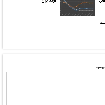
فصل
فولاد ایران
است
نویسید: