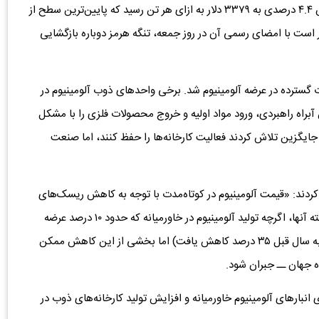
قیمت آلومینیوم در بورس فلزات لندن (LME) دیروز با کاهش ۴.۴ درصدی به ۳۳۷۹ دلار به ازای هر تن رسید که پایین‌ترین سطح از
 است با امضای رسمی آن در روز جمعه، تنگه هرمز دوباره بازگشایی
گسترده در عرضه آلومینیوم شد. برخی واحدهای ذوب آلومینیوم در
براه راهبردی، ورود مواد اولیه و خروج محصولات فلزی را با مشکل
جایگزین تلاش کردند فعالیت کارخانه‌ها را حفظ کنند، اما صنعت
کردند: «قیمت آلومینیوم در کوتاه‌مدت با توجه به کاهش ریسک‌های
عرضه و تداوم نگرانی‌ها درباره تقاضا آسیب‌پذیر است.» به گفته آنها، اگرچه تولید آلومینیوم در خاورمیانه که حدود ۱۰ درصد عرضه
جهانی را تامین می‌کند(که در ماه آوریل نسبت به مدت مشابه سال قبل ۳۵ درصد کاهش یافت) اما بخشی از این کاهش ممکن
ه جهان ــ جبران شود.
 انبارهای آلومینیوم خاورمیانه و افزایش تولید کارخانه‌های ذوب در