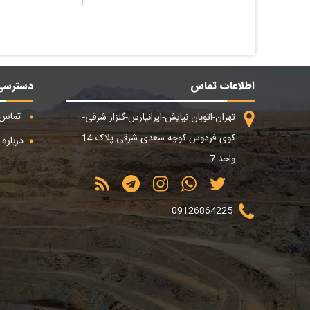
اطلاعات تماس
دسترسی
تماس ب
تهران-اتوبان نیایش-ایرانپارس-گلزار شرقی-
کوی فردوس-کوچه سعدی شرقی-پلاک 14
درباره م
واحد 7
09126864225