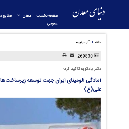
صفحه نخست
معدن
صنایع م
عمومی
خانه
آلومینیوم
269830
دکتر بادکوبه تاکید کرد:
آمادگی آلومینای ایران جهت توسعه زیرساخت‌ها و
علی(ع)