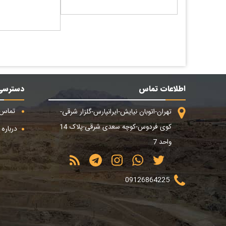
اطلاعات تماس
دسترسی
تماس ب
تهران-اتوبان نیایش-ایرانپارس-گلزار شرقی-
کوی فردوس-کوچه سعدی شرقی-پلاک 14
درباره م
واحد 7
09126864225