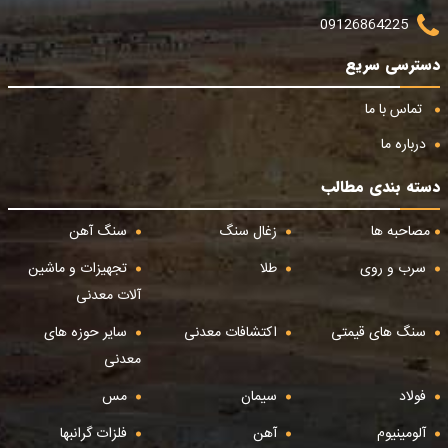
09126864225
دسترسی سریع
تماس با ما
درباره ما
دسته بندی مطالب
مصاحبه ها
زغال سنگ
سنگ آهن
سرب و روی
طلا
تجهیزات و ماشین
آلات معدنی
سنگ های قیمتی
اکتشافات معدنی
سایر حوزه های
معدنی
فولاد
سیمان
مس
آلومینیوم
آهن
فلزات گرانبها