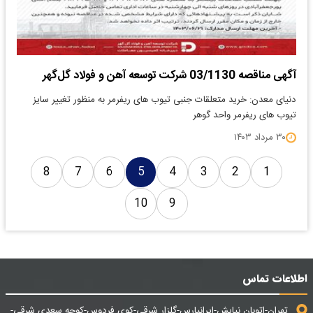
آگهی مناقصه 03/1130 شرکت توسعه آهن و فولاد گل‌گهر
دنیای معدن: خرید متعلقات جنبی تیوب های ریفرمر به منظور تغییر سایز
تیوب های ریفرمر واحد گوهر
۳۰ مرداد ۱۴۰۳
8
7
6
5
4
3
2
1
10
9
اطلاعات تماس
تهران-اتوبان نیایش-ایرانپارس-گلزار شرقی-کوی فردوس-کوچه سعدی شرقی-