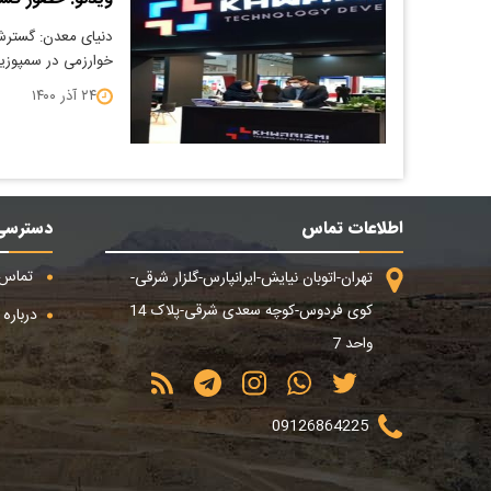
دنیای معدن: گسترش
خوارزمی در سمپوزیوم فولاد ۱۴۰۰ در ج
۲۴ آذر ۱۴۰۰
اطلاعات تماس
دسترسی
تماس ب
تهران-اتوبان نیایش-ایرانپارس-گلزار شرقی-
کوی فردوس-کوچه سعدی شرقی-پلاک 14
درباره م
واحد 7
09126864225