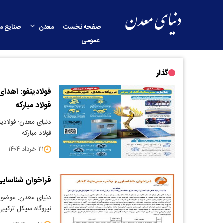
صفحه نخست
معدن
صنایع م
عمومی
گذار
فولادینفو: اهدای
فولاد مبارکه
دنیای معدن: فولادینف
فولاد مبارکه
۲۱ خرداد ۱۴۰۴
فراخوان شناسایی
دنیای معدن: موضوع
نیروگاه سیکل ترکیبیMW 180 شرکت آلومینای ایران شهرستان جا