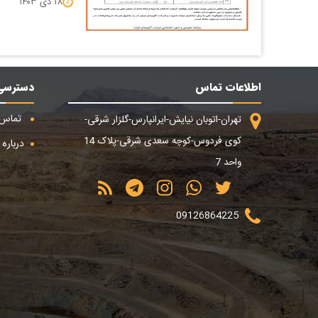
۱۸ دی ۱۴۰۳
اطلاعات تماس
دسترسی
تماس ب
تهران-اتوبان نیایش-ایرانپارس-گلزار شرقی-
کوی فردوس-کوچه سعدی شرقی-پلاک 14
درباره م
واحد 7
09126864225