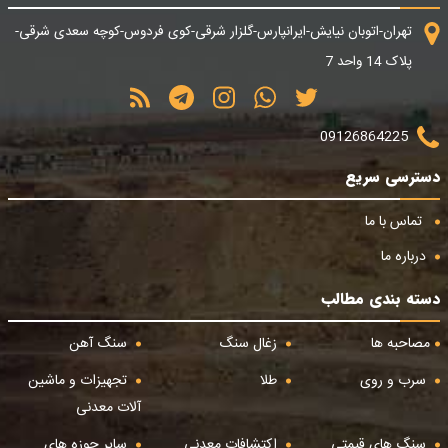
تهران-اتوبان نیایش-ایرانپارس-گلزار شرقی-کوی فردوس-کوچه سعدی شرقی-
پلاک 14 واحد 7
09126864225
دسترسی سریع
تماس با ما
درباره ما
دسته بندی مطالب
مصاحبه ها
زغال سنگ
سنگ آهن
سرب و روی
طلا
تجهیزات و ماشین
آلات معدنی
سنگ های قیمتی
اکتشافات معدنی
سایر حوزه های