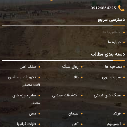
09126864225
دسترسی سریع
تماس با ما
درباره ما
دسته بندی مطالب
مصاحبه ها
زغال سنگ
سنگ آهن
سرب و روی
طلا
تجهیزات و ماشین
آلات معدنی
سنگ های قیمتی
اکتشافات معدنی
سایر حوزه های
معدنی
فولاد
سیمان
مس
آلومینیوم
آهن
فلزات گرانبها