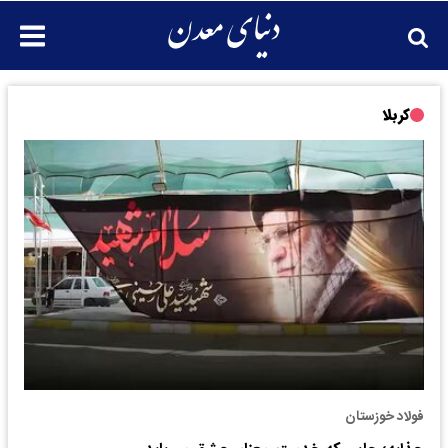
کربلا
فولاد خوزستان