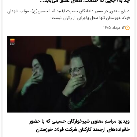
چذابه؛ جایی که خدمت، معنای عشق می‌یابد...
دنیای معدن: در مسیر دلدادگان حضرت اباعبدالله الحسین(ع)، موکب شهدای
فولاد خوزستان تنها محل پذیرایی از زائران نیست؛…
۱۲ مرداد ۱۴۰۵
ویدیو: مراسم معنوی شیرخوارگان حسینی که با حضور
خانواده‌های ارجمند کارکنان شرکت فولاد خوزستان