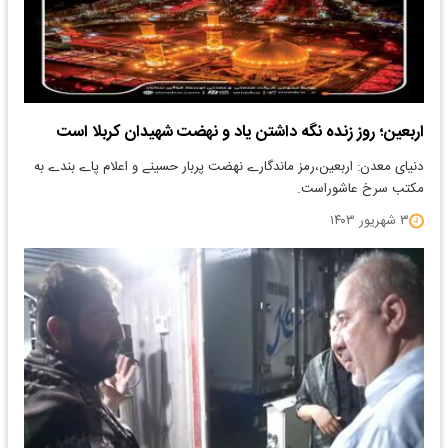
اربعین؛ روز زنده نگه داشتن یاد و نهضت شهیدان کربلا است
دنیای معدن: اربعین،رمز ماندگارے نهضت پربار حسینے و اعلام پاے بندے به
مکتب سرخ عاشوراست.
۳ شهریور ۱۴۰۳