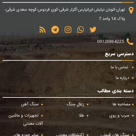
تهران-اتوبان نیایش-ایرانپارس-گلزار شرقی-کوی فردوس-کوچه سعدی شرقی-
پلاک 14 واحد 7
09126864225
دسترسی سریع
تماس با ما
درباره ما
دسته بندی مطالب
مصاحبه ها
زغال سنگ
سنگ آهن
سرب و روی
طلا
تجهیزات و ماشین
آلات معدنی
سنگ های قیمتی
اکتشافات معدنی
سایر حوزه های