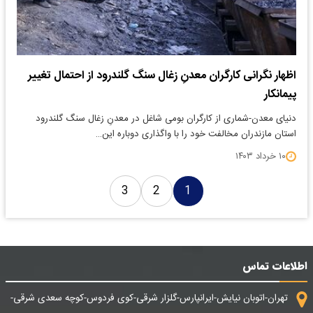
اظهار نگرانی کارگران معدنِ زغال سنگ گلندرود از احتمال تغییر
پیمانکار
دنیای معدن-شماری از کارگران بومی شاغل در معدنِ زغال سنگ گلندرود
استان مازندران مخالفت خود را با واگذاری دوباره این…
۱۰ خرداد ۱۴۰۳
3
2
1
اطلاعات تماس
تهران-اتوبان نیایش-ایرانپارس-گلزار شرقی-کوی فردوس-کوچه سعدی شرقی-