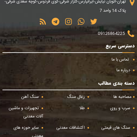
تهران-اتوبان نیایش-ایرانپارس-گلزار شرقی-کوی فردوس-کوچه سعدی شرقی-
پلاک 14 واحد 7
09126864225
دسترسی سریع
تماس با ما
درباره ما
دسته بندی مطالب
مصاحبه ها
زغال سنگ
سنگ آهن
سرب و روی
طلا
تجهیزات و ماشین
آلات معدنی
سنگ های قیمتی
اکتشافات معدنی
سایر حوزه های
معدنی