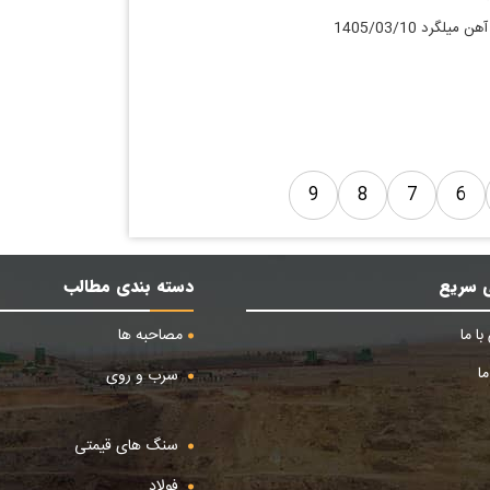
لگرد 1405/03/10
9
8
7
6
 سریع
دسته بندی مطالب
ا ما
مصاحبه ها
ا
سرب و روی
سنگ های قیمتی
فولاد