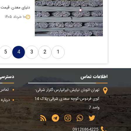
دنیای معدن: قیمت آهن می
۱۰ خرداد ۱۴۰۵
5
4
3
2
1
اطلاعات تماس
دسترسی
تماس ب
تهران-اتوبان نیایش-ایرانپارس-گلزار شرقی-
کوی فردوس-کوچه سعدی شرقی-پلاک 14
درباره م
واحد 7
09126864225