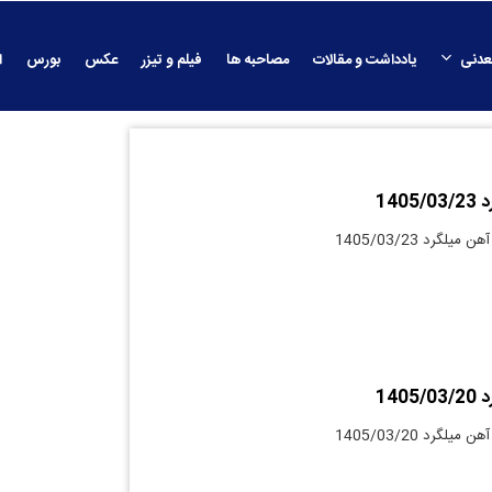
عدنی
یادداشت و مقالات
مصاحبه ها
فیلم و تیزر
عکس
بورس
ا
140
لگرد 1405/03/23
140
لگرد 1405/03/20