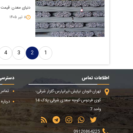
دنیای معدن: قیمت آهن می
۸ تیر ۱۴۰۵
4
3
2
1
اطلاعات تماس
دسترسی
تماس ب
تهران-اتوبان نیایش-ایرانپارس-گلزار شرقی-
کوی فردوس-کوچه سعدی شرقی-پلاک 14
درباره م
واحد 7
09126864225