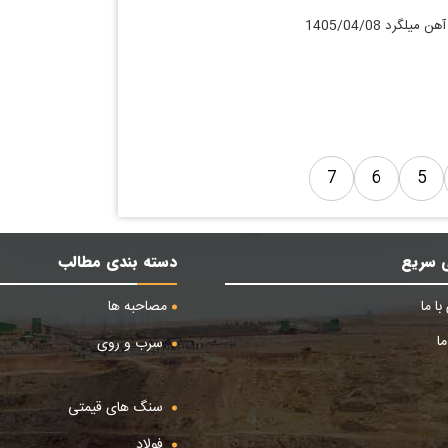
لگرد 1405/04/08
7
6
5
 سریع
دسته بندی مطالب
ا ما
مصاحبه ها
ا
سرب و روی
سنگ های قیمتی
فولاد