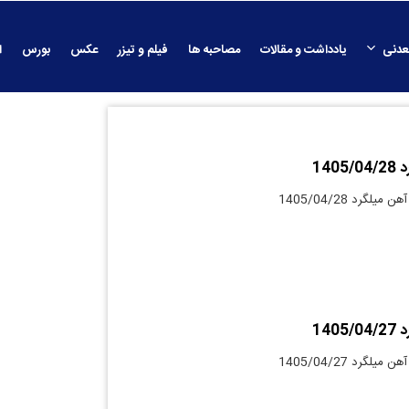
عدنی
یادداشت و مقالات
مصاحبه ها
فیلم و تیزر
عکس
بورس
ا
140
لگرد 1405/04/28
140
لگرد 1405/04/27