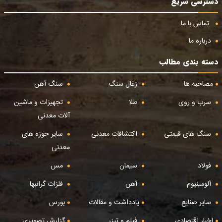
دسترسی سریع
تماس با ما
درباره ما
دسته بندی مطالب
مصاحبه ها
زغال سنگ
سنگ آهن
سرب و روی
طلا
تجهیزات و ماشین
آلات معدنی
سنگ های قیمتی
اکتشافات معدنی
سایر حوزه های
معدنی
فولاد
سیمان
مس
آلومینیوم
آهن
فلزات گرانبها
سایر صنایع
یادداشت و مقالات
بورس
اخبار اقتصادی
فیلم و تیزر
گزارش تصویری