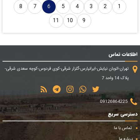
8
7
6
5
4
3
2
1
11
10
9
اطلاعات تماس
تهران-اتوبان نیایش-ایرانپارس-گلزار شرقی-کوی فردوس-کوچه سعدی شرقی-
پلاک 14 واحد 7
09126864225
دسترسی سریع
تماس با ما
درباره ما