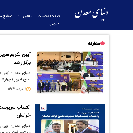
صفحه نخست
معدن
صنایع م
عمومی
معارفه
آیین تکریم سرپر
برگزار شد
دنیای معدن: آیین ت
صبح امروز (چهارشنب
۱ مرداد ۱۴۰۴
انتصاب سرپرست 
خراسان
دنیای معدن: آیین 
مجتمع فولاد خراسان، 