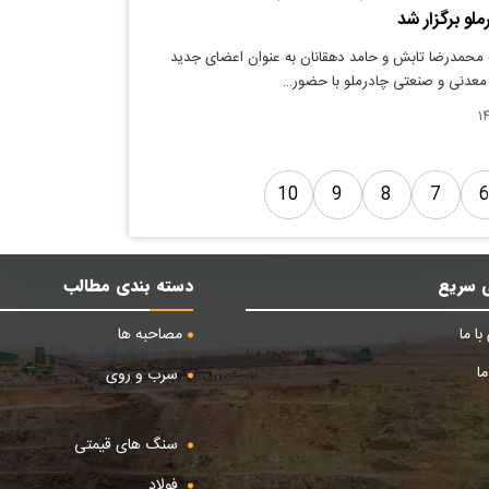
لو برگزار شد
 محمدرضا تابش و حامد دهقانان به عنوان اعضای جدید
معدنی و صنعتی چادرملو با حضور…
10
9
8
7
 سریع
دسته بندی مطالب
ا ما
مصاحبه ها
ا
سرب و روی
سنگ های قیمتی
فولاد