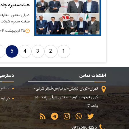
هیئت‌مدیره چادرم
دنیای معدن: معارفه
هیئت ‌مدیره شرکت 
۲۵ اردیبهشت ۱۴۰۴
6
5
4
3
2
1
اطلاعات تماس
دسترسی
تماس ب
تهران-اتوبان نیایش-ایرانپارس-گلزار شرقی-
کوی فردوس-کوچه سعدی شرقی-پلاک 14
درباره م
واحد 7
09126864225