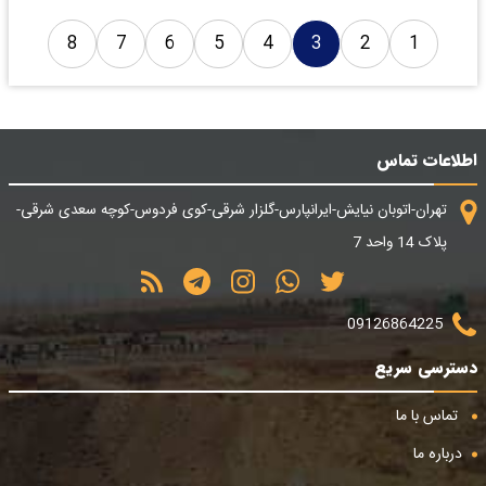
8
7
6
5
4
3
2
1
اطلاعات تماس
تهران-اتوبان نیایش-ایرانپارس-گلزار شرقی-کوی فردوس-کوچه سعدی شرقی-
پلاک 14 واحد 7
09126864225
دسترسی سریع
تماس با ما
درباره ما