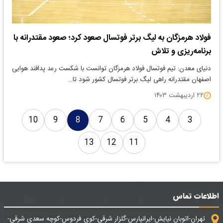
فولاد هرمزگان به لیگ برتر فوتسال صعود کرد؛ صعود مقتدرانه با
برنامه‌ریزی و تلاش
دنیای معدن: تیم فوتسال فولاد هرمزگان توانست با شکست رعد پدافند هوایی
اصفهان مقتدرانه راهی لیگ برتر فوتسال کشور شود تا…
۲۲ اردیبهشت ۱۴۰۳
10
9
8
7
6
5
4
3
13
12
11
اطلاعات تماس
تهران-اتوبان نیایش-ایرانپارس-گلزار شرقی-کوی فردوس-کوچه سعدی شرقی-