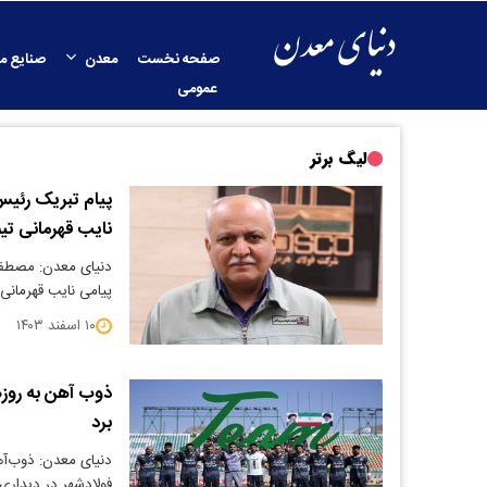
صفحه نخست
معدن
صنایع م
عمومی
لیگ برتر
پیام تبریک رئیس
نایب قهرمانی تیم
دنیای معدن: مصطفی
پیامی نایب قهرمانی 
۱۰ اسفند ۱۴۰۳
ذوب آهن به روزه
برد
دنیای معدن: ذوب‌آه
فولادشهر در دیداری