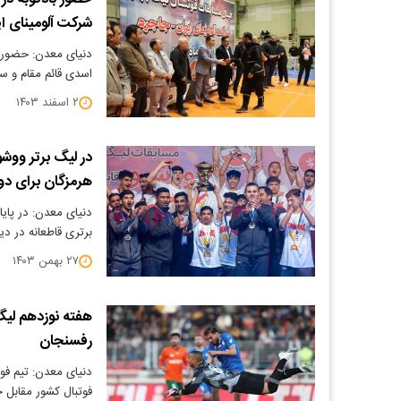
شرکت آلومینای ای
دنیای معدن: حضور د
اسدی قائم مقام و س
۲ اسفند ۱۴۰۳
در لیگ برتر ووشو
هرمزگان برای دو
دنیای معدن: در پایا
برتری قاطعانه در دی
۲۷ بهمن ۱۴۰۳
هفته نوزدهم لیگ
رفسنجان
دنیای معدن: تیم فو
فوتبال کشور مقابل 