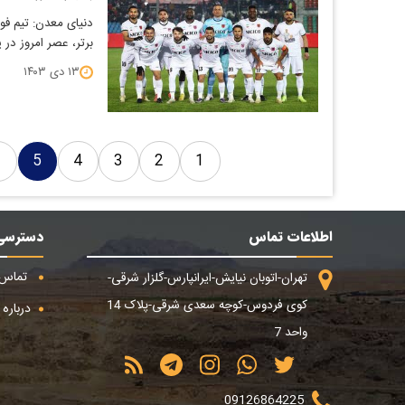
دنیای معدن: تیم ف
برتر، عصر امروز در یک ب
۱۳ دی ۱۴۰۳
6
5
4
3
2
1
اطلاعات تماس
دسترسی
تماس ب
تهران-اتوبان نیایش-ایرانپارس-گلزار شرقی-
کوی فردوس-کوچه سعدی شرقی-پلاک 14
درباره م
واحد 7
09126864225