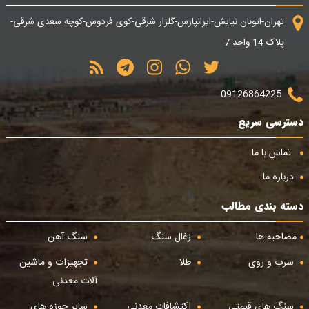
تهران-اتوبان نیایش-ایرانپارس-گلزار شرقی-کوی فردوس-کوچه سعدی شرقی-
پلاک 14 واحد 7
09126864225
دسترسی سریع
تماس با ما
درباره ما
دسته بندی مطالب
مصاحبه ها
زغال سنگ
سنگ آهن
سرب و روی
طلا
تجهیزات و ماشین
آلات معدنی
سنگ های قیمتی
اکتشافات معدنی
سایر حوزه های