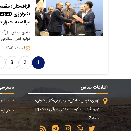
قزاقستان؛ مقصد
میانه، به اهتزاز د
دنیای معدن: بزرگ ت
تولید آهن اسفنجی- pered- امضا شد. طبق ای
۶ خرداد ۱۴۰۴
4
3
2
1
اطلاعات تماس
دسترسی
تماس ب
تهران-اتوبان نیایش-ایرانپارس-گلزار شرقی-
کوی فردوس-کوچه سعدی شرقی-پلاک 14
درباره م
واحد 7