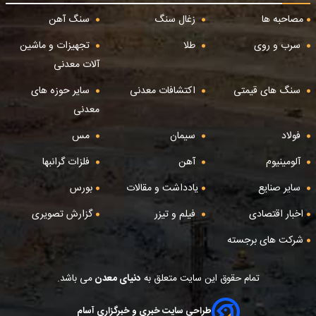
مصاحبه ها
زغال سنگ
سنگ آهن
سرب و روی
طلا
تجهیزات و ماشین
آلات معدنی
سنگ های قیمتی
اکتشافات معدنی
سایر حوزه های
معدنی
فولاد
سیمان
مس
آلومینیوم
آهن
فلزات گرانبها
سایر صنایع
یادداشت و مقالات
بورس
اخبار اقتصادی
فیلم و تیزر
گزارش تصویری
شرکت های برجسته
تمام حقوق این سایت متعلق به
دنیای معدن
می باشد.
طراحی سایت خبری و خبرگزاری آسام