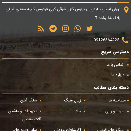
تهران-اتوبان نیایش-ایرانپارس-گلزار شرقی-کوی فردوس-کوچه سعدی شرقی-
پلاک 14 واحد 7
09126864225
دسترسی سریع
تماس با ما
درباره ما
دسته بندی مطالب
مصاحبه ها
زغال سنگ
سنگ آهن
سرب و روی
طلا
تجهیزات و ماشین
آلات معدنی
سنگ های قیمتی
اکتشافات معدنی
سایر حوزه های