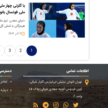
با گلزنی چهار مل
ملی فوتسال بانو
دنیای معدن: تیم ملی
هرمزگان با شش گل م
۶ آذر ۱۴۰۴
4
3
2
1
اطلاعات تماس
دسترسی
تماس ب
تهران-اتوبان نیایش-ایرانپارس-گلزار شرقی-
کوی فردوس-کوچه سعدی شرقی-پلاک 14
درباره م
واحد 7