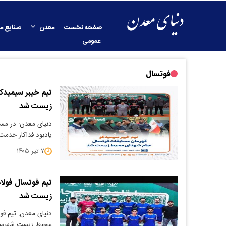
صفحه نخست
معدن
صنایع م
عمومی
فوتسال
تیم خیبر سیمید
زیست شد
دنیای معدن: در مس
یادبود فداکار خدمت
۷ تیر ۱۴۰۵
تیم فوتسال فولا
زیست شد
دنیای معدن: تیم فو
محیط زیست شهرستا