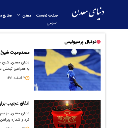
صفحه نخست
معدن
صنایع م
عمومی
فوتبال پرسپولیس
مصدومیت شیخ دیا
دنیای معدن: شیخ دی
به همراهی تیمش در ۳ بازی آینده نی
۷ اسفند ۱۴۰۱
اتفاق عجیب برای
دنیای معدن: مهاجم 
کرد و شماره پیراه