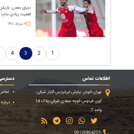
دنیای معدن: بازیکن
اهمیت زیادی ندارد اما فکر می
۷ مرداد ۱۴۰۱
5
4
3
2
1
اطلاعات تماس
دسترسی
تماس ب
تهران-اتوبان نیایش-ایرانپارس-گلزار شرقی-
کوی فردوس-کوچه سعدی شرقی-پلاک 14
درباره م
واحد 7
09126864225