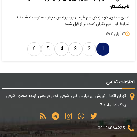
تاجیکستان
دنیای معدن: دو بازیکن تیم فوتبال پرسپولیس دچار مصدومیت شدند تا
شرایط این تیم نگران کننده‌تر از قبل شود.
۱۷ آبان ۱۴۰۲
6
5
4
3
2
1
اطلاعات تماس
تهران-اتوبان نیایش-ایرانپارس-گلزار شرقی-کوی فردوس-کوچه سعدی شرقی-
پلاک 14 واحد 7
09126864225