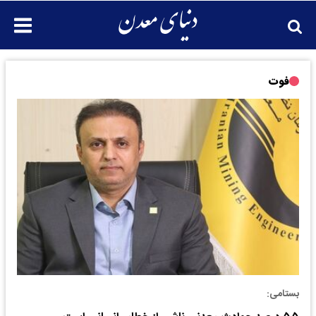
فوت
بستامی: