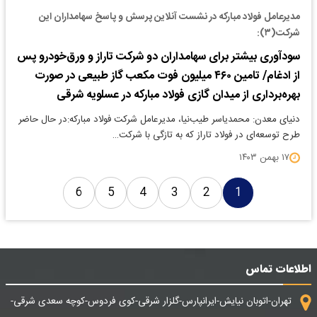
مدیرعامل فولاد مبارکه در نشست آنلاین پرسش و پاسخ سهامداران این
شرکت(۳):
سودآوری بیشتر برای سهامداران دو شرکت تاراز و ورق‌خودرو پس
از ادغام/ تامین ۴۶۰ میلیون فوت مکعب گاز طبیعی در صورت
بهره‌برداری از میدان گازی فولاد مبارکه در عسلویه شرقی
دنیای معدن: محمدیاسر طیب‌نیا، مدیرعامل شرکت فولاد مبارکه:در حال حاضر
طرح توسعه‌ای در فولاد تاراز که به تازگی با شرکت…
۱۷ بهمن ۱۴۰۳
6
5
4
3
2
1
اطلاعات تماس
تهران-اتوبان نیایش-ایرانپارس-گلزار شرقی-کوی فردوس-کوچه سعدی شرقی-