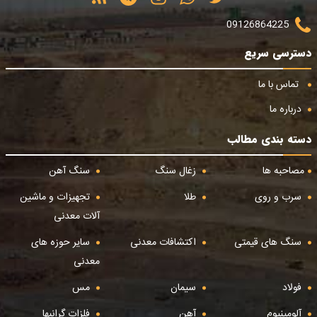
09126864225
دسترسی سریع
تماس با ما
درباره ما
دسته بندی مطالب
مصاحبه ها
زغال سنگ
سنگ آهن
سرب و روی
طلا
تجهیزات و ماشین
آلات معدنی
سنگ های قیمتی
اکتشافات معدنی
سایر حوزه های
معدنی
فولاد
سیمان
مس
آلومینیوم
آهن
فلزات گرانبها